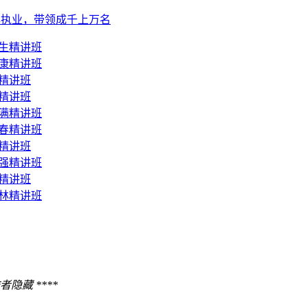
八年执业，带领成千上万名
永生精讲班
曹康精讲班
鹏精讲班
涛精讲班
景满精讲班
长春精讲班
慧精讲班
宗强精讲班
琼精讲班
爱林精讲班
者隐藏 ****