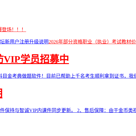
劲爆登场！！！
坛新用户注册升级说明
2026年部分资格职业（执业）考试教材
消防VIP学员招募中
科目金考典做题软件！目前已帮助上千名考生顺利拿到证书，我
明
件保持与智诚VIP内课件同步更新。 2、售后保障：由于金币类