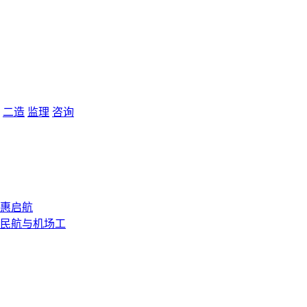
二造
监理
咨询
”特惠启航
《民航与机场工