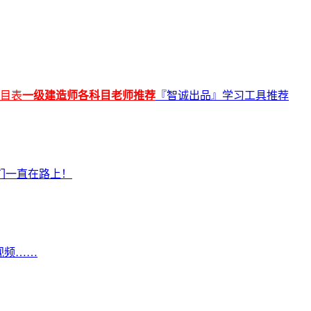
价目表
一级建造师各科目老师推荐
『智诚出品』学习工具推荐
们一直在路上！
视频……