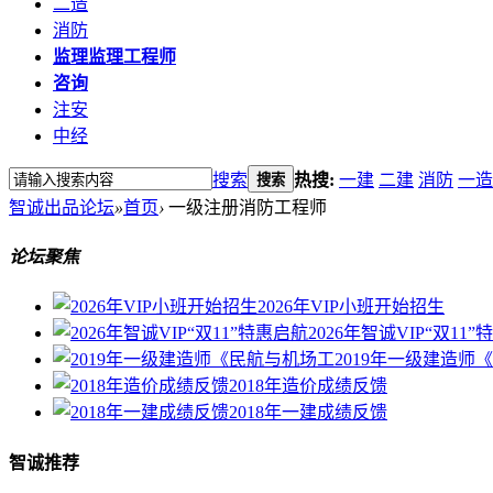
二造
消防
监理
监理工程师
咨询
注安
中经
搜索
热搜:
一建
二建
消防
一造
搜索
智诚出品论坛
»
首页
›
一级注册消防工程师
论坛聚焦
2026年VIP小班开始招生
2026年智诚VIP“双11
2019年一级建造师
2018年造价成绩反馈
2018年一建成绩反馈
智诚推荐