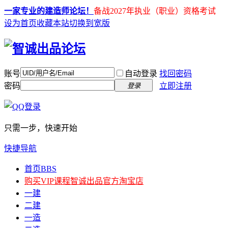
一家专业的建造师论坛！
备战2027年执业（职业）资格考试
设为首页
收藏本站
切换到宽版
账号
自动登录
找回密码
密码
立即注册
登录
只需一步，快速开始
快捷导航
首页
BBS
购买VIP课程
智诚出品官方淘宝店
一建
二建
一造