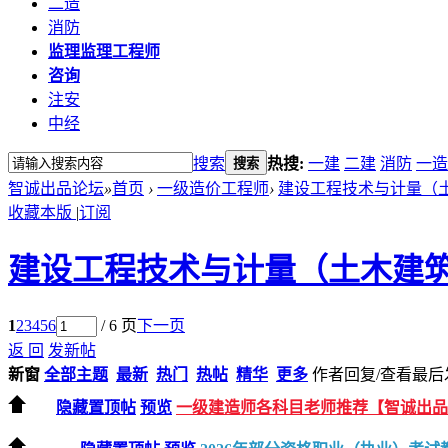
二造
消防
监理
监理工程师
咨询
注安
中经
搜索
热搜:
一建
二建
消防
一造
搜索
智诚出品论坛
»
首页
›
一级造价工程师
›
建设工程技术与计量（
收藏本版
|
订阅
建设工程技术与计量（土木建
1
2
3
4
5
6
/ 6 页
下一页
返 回
发新帖
新窗
全部主题
最新
热门
热帖
精华
更多
作者
回复/查看
最后
隐藏置顶帖
预览
一级建造师各科目老师推荐【智诚出品