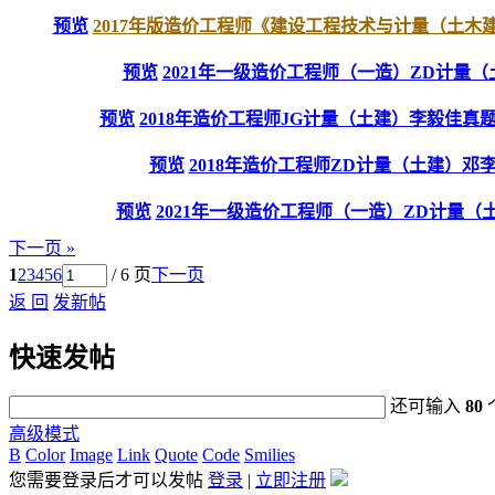
预览
2017年版造价工程师《建设工程技术与计量（土木建筑
预览
2021年一级造价工程师（一造）ZD计量
预览
2018年造价工程师JG计量（土建）李毅佳真题
预览
2018年造价工程师ZD计量（土建）邓
预览
2021年一级造价工程师（一造）ZD计量（土
下一页 »
1
2
3
4
5
6
/ 6 页
下一页
返 回
发新帖
快速发帖
还可输入
80
高级模式
B
Color
Image
Link
Quote
Code
Smilies
您需要登录后才可以发帖
登录
|
立即注册