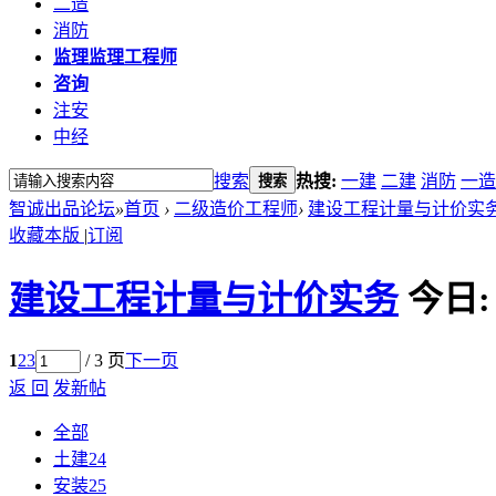
二造
消防
监理
监理工程师
咨询
注安
中经
搜索
热搜:
一建
二建
消防
一造
搜索
智诚出品论坛
»
首页
›
二级造价工程师
›
建设工程计量与计价实
收藏本版
|
订阅
建设工程计量与计价实务
今日
1
2
3
/ 3 页
下一页
返 回
发新帖
全部
土建
24
安装
25