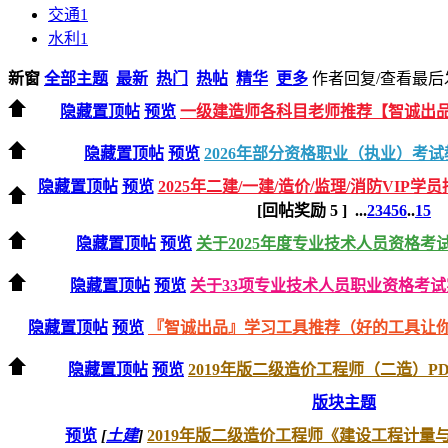
交通
1
水利
1
新窗
全部主题
最新
热门
热帖
精华
更多
作者
回复/查看
最后
隐藏置顶帖
预览
一级建造师各科目老师推荐【智诚出
隐藏置顶帖
预览
2026年部分资格职业（执业）考
隐藏置顶帖
预览
2025年二建/一建/造价/监理/消防VIP学
[回帖奖励
5
]
...
2
3
4
5
6
..
15
隐藏置顶帖
预览
关于2025年度专业技术人员资格
隐藏置顶帖
预览
关于33项专业技术人员职业资格考试实
隐藏置顶帖
预览
『智诚出品』学习工具推荐（好的工具让
隐藏置顶帖
预览
2019年版二级造价工程师（二造）P
版块主题
预览
[
土建
]
2019年版二级造价工程师《建设工程计量与计