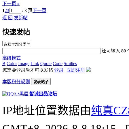
下一页 »
1
2
3
/ 3 页
下一页
返 回
发新帖
快速发帖
还可输入
80
高级模式
B
Color
Image
Link
Quote
Code
Smilies
您需要登录后才可以发帖
登录
|
立即注册
本版积分规则
发表帖子
|
小黑屋
|
智诚出品论坛
IP地址位置数据由
纯真CZ
GMT+8, 2026-8-8 18:15
, 