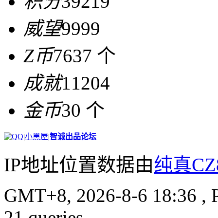
积分
39219
威望
9999
Z币
7637 个
成就
11204
金币
30 个
|
小黑屋
|
智诚出品论坛
IP地址位置数据由
纯真CZ
GMT+8, 2026-8-6 18:36
, 
21 queries .