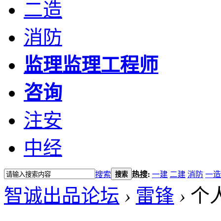
二造
消防
监理
监理工程师
咨询
注安
中经
搜索
热搜:
一建
二建
消防
一造
搜索
智诚出品论坛
›
雷锋
›
个