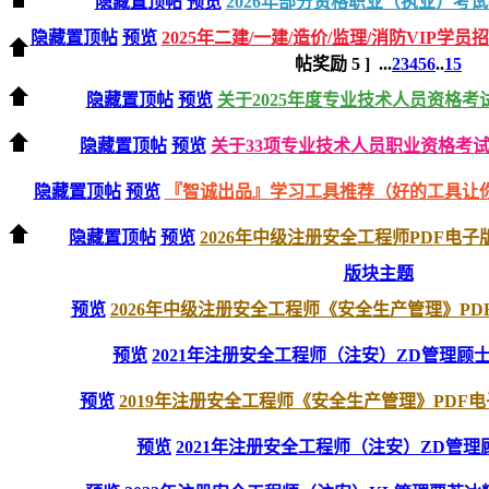
隐藏置顶帖
预览
2026年部分资格职业（执业）考
隐藏置顶帖
预览
2025年二建/一建/造价/监理/消防VIP学员
帖奖励
5
]
...
2
3
4
5
6
..
15
隐藏置顶帖
预览
关于2025年度专业技术人员资格
隐藏置顶帖
预览
关于33项专业技术人员职业资格考试
隐藏置顶帖
预览
『智诚出品』学习工具推荐（好的工具让
隐藏置顶帖
预览
2026年中级注册安全工程师PDF电子
版块主题
预览
2026年中级注册安全工程师《安全生产管理》PD
预览
2021年注册安全工程师（注安）ZD管理顾士东
预览
2019年注册安全工程师《安全生产管理》PDF
预览
2021年注册安全工程师（注安）ZD管