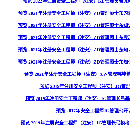
预览
2022年注册安全工程师（注安）KL管理贾若冰
预览
2021年注册安全工程师（注安）ZD管理顾士东习
预览
2021年注册安全工程师（注安）ZD管理顾士东知
预览
2021年注册安全工程师（注安）ZD管理顾士东专
预览
2021年注册安全工程师（注安）ZD管理顾士东知
预览
2021年注册安全工程师（注安）ZD管理顾士东知
预览
2021年注册安全工程师（注安）XW管理韩坤
预览
2019年注册安全工程师（注安）JG管
预览
2019年注册安全工程师（注安）JG管理长弓
预览
2017年安全工程师JG管理公开
预览
2019年注册安全工程师（注安）JG管理长弓模