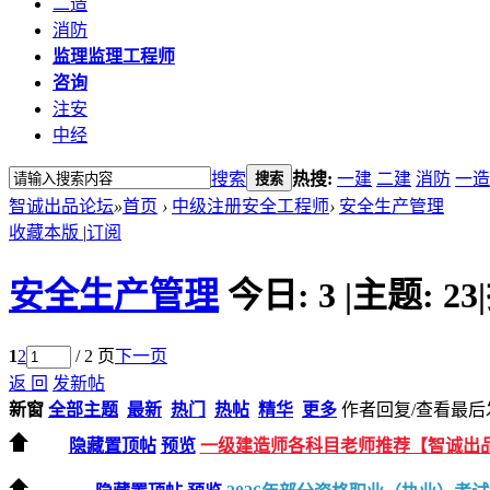
二造
消防
监理
监理工程师
咨询
注安
中经
搜索
热搜:
一建
二建
消防
一造
搜索
智诚出品论坛
»
首页
›
中级注册安全工程师
›
安全生产管理
收藏本版
|
订阅
安全生产管理
今日:
3
|
主题:
23
|
1
2
/ 2 页
下一页
返 回
发新帖
新窗
全部主题
最新
热门
热帖
精华
更多
作者
回复/查看
最后
隐藏置顶帖
预览
一级建造师各科目老师推荐【智诚出