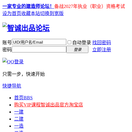
一家专业的建造师论坛！
备战2027年执业（职业）资格考试
设为首页
收藏本站
切换到宽版
账号
自动登录
找回密码
密码
立即注册
登录
只需一步，快速开始
快捷导航
首页
BBS
购买VIP课程
智诚出品官方淘宝店
一建
二建
一造