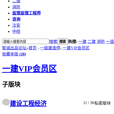
二造
消防
监理
监理工程师
咨询
注安
中经
搜索
热搜:
一建
二建
消防
一造
搜索
智诚出品论坛
»
首页
›
一级建造师
›
一建VIP会员区
收藏本版
(
28
)
一建VIP会员区
子版块
建设工程经济
11
/ 36
私密版块