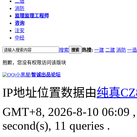
二造
消防
监理
监理工程师
咨询
注安
中经
搜索
热搜:
一建
二建
消防
一造
搜索
抱歉，您没有权限访问该版块
|
小黑屋
|
智诚出品论坛
IP地址位置数据由
纯真CZ
GMT+8, 2026-8-10 06:09
,
second(s), 11 queries .