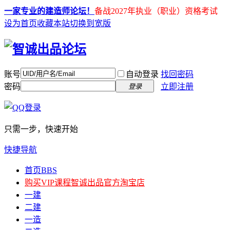
一家专业的建造师论坛！
备战2027年执业（职业）资格考试
设为首页
收藏本站
切换到宽版
账号
自动登录
找回密码
密码
立即注册
登录
只需一步，快速开始
快捷导航
首页
BBS
购买VIP课程
智诚出品官方淘宝店
一建
二建
一造