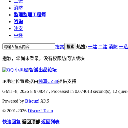
二造
消防
监理
监理工程师
咨询
注安
中经
搜索
热搜:
一建
二建
消防
一造
搜索
抱歉，您尚未登录，没有权限访问该版块
|
小黑屋
|
智诚出品论坛
IP地址位置数据由
纯真CZ88
提供支持
GMT+8, 2026-8-9 08:47
, Processed in 0.074613 second(s), 12 querie
Powered by
Discuz!
X3.5
© 2001-2026
Discuz! Team
.
快速回复
返回顶部
返回列表