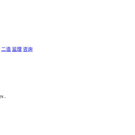
二造
监理
咨询
s .