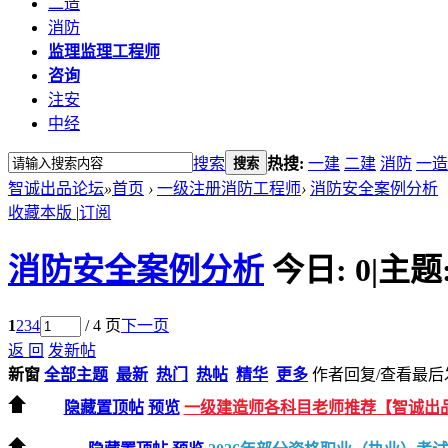
二造
消防
监理
监理工程师
咨询
注安
中经
搜索
热搜:
一建
二建
消防
一造
搜索
智诚出品论坛
»
首页
›
一级注册消防工程师
›
消防安全案例分析
收藏本版
|
订阅
消防安全案例分析
今日:
0
|
主题
1
2
3
4
/ 4 页
下一页
返 回
发新帖
新窗
全部主题
最新
热门
热帖
精华
更多
作者
回复/查看
最后
隐藏置顶帖
预览
一级建造师各科目老师推荐【智诚出