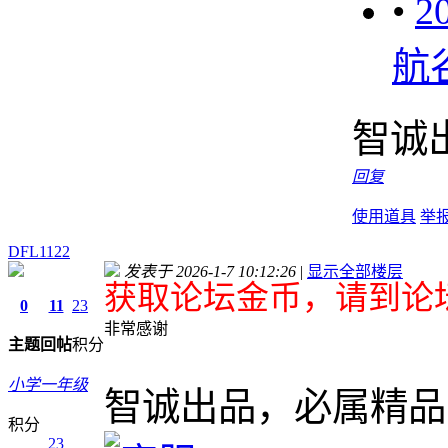
•
2
航
智诚
回复
使用道具
举
DFL1122
发表于 2026-1-7 10:12:26
|
显示全部楼层
获取论坛金币，请到论坛
0
11
23
非常感谢
主题
回帖
积分
小学一年级
智诚出品，必属精品
积分
23