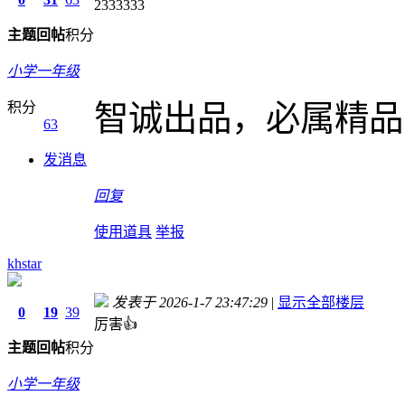
2333333
主题
回帖
积分
小学一年级
积分
智诚出品，必属精品
63
发消息
回复
使用道具
举报
khstar
发表于 2026-1-7 23:47:29
|
显示全部楼层
0
19
39
厉害👍
主题
回帖
积分
小学一年级