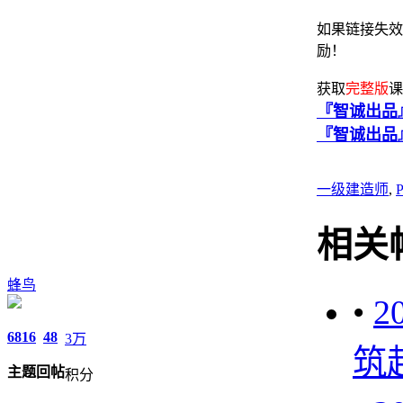
如果链接失效
励！
获取
完整版
课
『智诚出品』
『智诚出品
一级建造师
,
相关
蜂鸟
•
2
6816
48
3万
筑
主题
回帖
积分