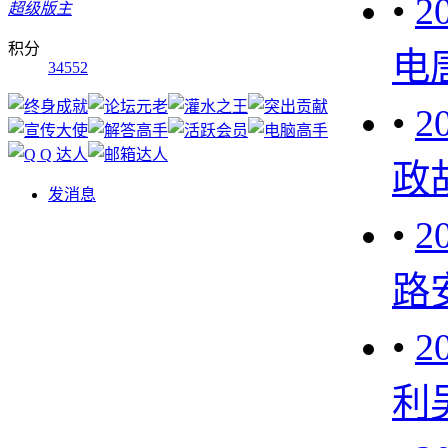
•
2
超级版主
积分
电
34552
•
2
政
发消息
•
2
路
•
2
利