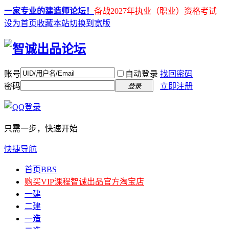
一家专业的建造师论坛！
备战2027年执业（职业）资格考试
设为首页
收藏本站
切换到宽版
账号
自动登录
找回密码
密码
立即注册
登录
只需一步，快速开始
快捷导航
首页
BBS
购买VIP课程
智诚出品官方淘宝店
一建
二建
一造