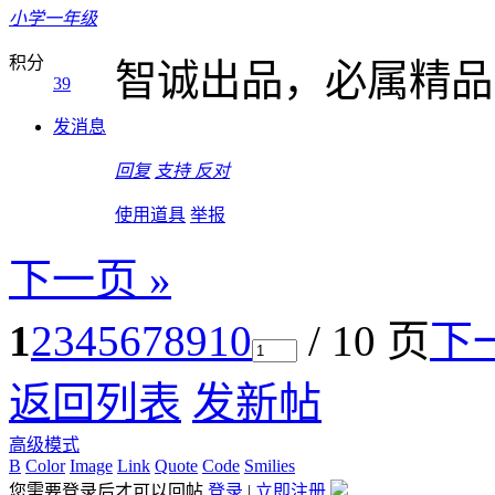
小学一年级
积分
智诚出品，必属精品
39
发消息
回复
支持
反对
使用道具
举报
下一页 »
1
2
3
4
5
6
7
8
9
10
/ 10 页
下
返回列表
发新帖
高级模式
B
Color
Image
Link
Quote
Code
Smilies
您需要登录后才可以回帖
登录
|
立即注册