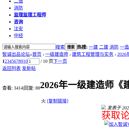
二造
消防
监理
监理工程师
咨询
注安
中经
搜索
热搜:
一建
二建
消防
一造
搜索
智诚出品论坛
»
首页
›
一级建造师
›
建筑工程管理与实务
›
202
1
2
3
4
5
6
7
8
9
10
/ 10 页
下一页
返回列表
发新帖
2026年一级建造师
查看:
3414
|
回复:
88
火
[复制链接]
发表于 2026-
获取论