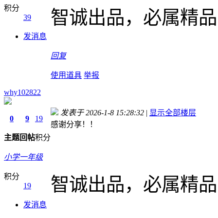
积分
智诚出品，必属精品
39
发消息
回复
使用道具
举报
why102822
发表于 2026-1-8 15:28:32
|
显示全部楼层
0
9
19
感谢分享！！
主题
回帖
积分
小学一年级
积分
智诚出品，必属精品
19
发消息