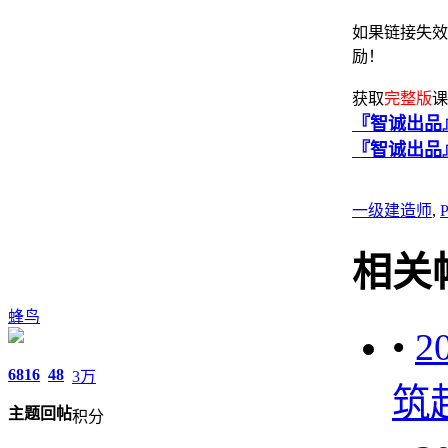
如果链接失效
励！
获取
完整版
课
『智诚出品』
『智诚出品
一级建造师
,
相关
蜂鸟
•
2
6816
48
3万
筑
主题
回帖
积分