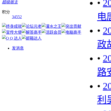
•
2
超级版主
积分
电
34552
•
2
政
发消息
•
2
路
•
2
利