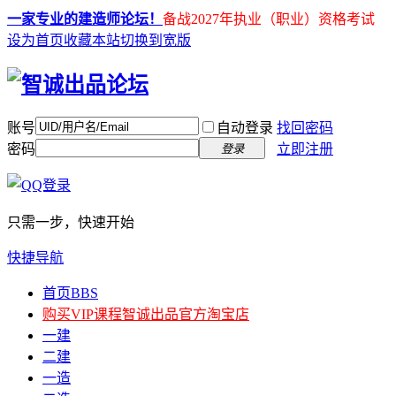
一家专业的建造师论坛！
备战2027年执业（职业）资格考试
设为首页
收藏本站
切换到宽版
账号
自动登录
找回密码
密码
立即注册
登录
只需一步，快速开始
快捷导航
首页
BBS
购买VIP课程
智诚出品官方淘宝店
一建
二建
一造