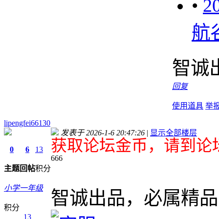
•
2
航
智诚
回复
使用道具
举
lipengfei66130
发表于 2026-1-6 20:47:26
|
显示全部楼层
获取论坛金币，请到论坛
0
6
13
666
主题
回帖
积分
小学一年级
智诚出品，必属精品
积分
13