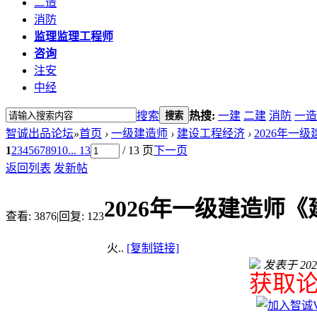
二造
消防
监理
监理工程师
咨询
注安
中经
搜索
热搜:
一建
二建
消防
一造
搜索
智诚出品论坛
»
首页
›
一级建造师
›
建设工程经济
›
2026年一
1
2
3
4
5
6
7
8
9
10
... 13
/ 13 页
下一页
返回列表
发新帖
2026年一级建造师
查看:
3876
|
回复:
123
火..
[复制链接]
发表于 2026-
获取论