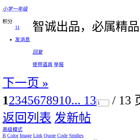
小学一年级
积分
智诚出品，必属精品
11
发消息
回复
使用道具
举报
下一页 »
1
2
3
4
5
6
7
8
9
10
... 13
/ 13
返回列表
发新帖
高级模式
B
Color
Image
Link
Quote
Code
Smilies