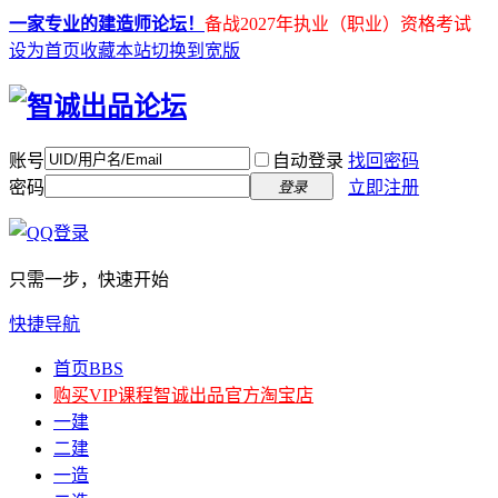
一家专业的建造师论坛！
备战2027年执业（职业）资格考试
设为首页
收藏本站
切换到宽版
账号
自动登录
找回密码
密码
立即注册
登录
只需一步，快速开始
快捷导航
首页
BBS
购买VIP课程
智诚出品官方淘宝店
一建
二建
一造