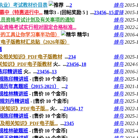
（执业）考试教材价目表
...
2
蜂鸟
2015-
招募中（特惠进行中...
精华3
-
[回帖奖励
5
]
...
2
3
4
5
6
..
15
雷锋
2015-
术人员资格考试计划及有关事项的通知
蜂鸟
2025-
业资格考试实行相对固定合格标准...
蜂鸟
2022-
好的工具让你学习事半功倍）
精华1
蜂鸟
2016-
DF电子版教材汇总贴（2026年版）
蜂鸟
2025-
题
及相关知识》PDF电子版教材
...
2
3
4
蜂鸟
2025-
关知识》PDF电子版教材
火..
...
2
3
4
5
6
..
18
蜂鸟
2024-
陈印精讲班
火..
...
2
3
4
5
6
..
13
蜂鸟
2016-
法规陈印精讲班
- [售价
10
个金币]
蜂鸟
2025-
历年真题班（2015-2021）
...
2
蜂鸟
2021-
法规桂林精讲班
- [售价
10
个金币]
蜂鸟
2025-
法规刘丹精讲班
- [售价
10
个金币]
蜂鸟
2025-
知识》PDF电子版...
火..
...
2
3
4
5
6
..
17
蜂鸟
2022-
法规陈印精讲班
- [售价
10
个金币]
蜂鸟
2025-
相关知识》PDF电子版...
...
2
3
4
5
蜂鸟
2022-
法规桂林破题班
- [售价
10
个金币]
蜂鸟
2025-