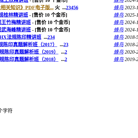
法规王欣精讲班
- [售价
10
个金币]
蜂鸟
2024-
关知识》PDF电子版...
火
...
2
3
4
5
6
蜂鸟
2023-
法规桂林精讲班
- [售价
10
个金币]
蜂鸟
2025-
规王竹梅精讲班
- [售价
10
个金币]
蜂鸟
2024-
规武海峰精讲班
- [售价
10
个金币]
蜂鸟
2024-
）HX法规陈印精讲班
...
2
3
4
蜂鸟
2018-
规陈印真题解析班（2017）
...
2
3
蜂鸟
2018-
规陈印真题解析班（2019）
...
2
蜂鸟
2020-
规陈印真题解析班（2018）
...
2
蜂鸟
2019-
个字符