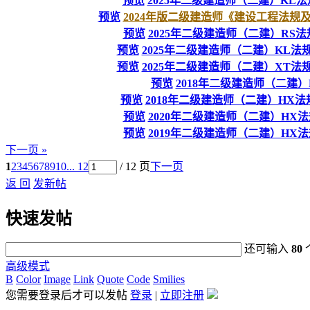
预览
2025年二级建造师（二建）KL
预览
2024年版二级建造师《建设工程法规及相
预览
2025年二级建造师（二建）RS
预览
2025年二级建造师（二建）KL法
预览
2025年二级建造师（二建）XT法
预览
2018年二级建造师（二建
预览
2018年二级建造师（二建）HX法
预览
2020年二级建造师（二建）HX法
预览
2019年二级建造师（二建）HX法
下一页 »
1
2
3
4
5
6
7
8
9
10
... 12
/ 12 页
下一页
返 回
发新帖
快速发帖
还可输入
80
高级模式
B
Color
Image
Link
Quote
Code
Smilies
您需要登录后才可以发帖
登录
|
立即注册