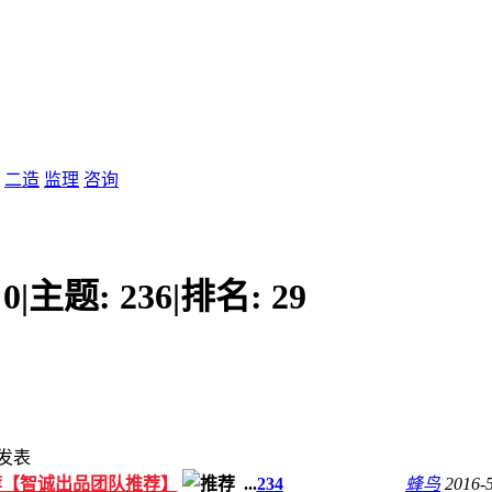
二造
监理
咨询
:
0
|
主题:
236
|
排名:
29
发表
荐【智诚出品团队推荐】
...
2
3
4
蜂鸟
2016-