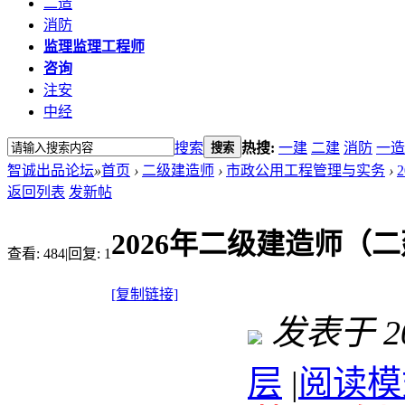
二造
消防
监理
监理工程师
咨询
注安
中经
搜索
热搜:
一建
二建
消防
一造
搜索
智诚出品论坛
»
首页
›
二级建造师
›
市政公用工程管理与实务
›
返回列表
发新帖
2026年二级建造师（
查看:
484
|
回复:
1
[复制链接]
发表于 202
层
|
阅读模