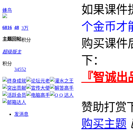
如果课件
蜂鸟
个金币才
6816
48
3万
主题
回帖
购买课件
积分
超级版主
下：
积分
34552
『智诚出
赞助打赏
发消息
购买主题