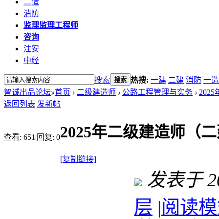
二造
消防
监理
监理工程师
咨询
注安
中经
搜索
热搜:
一建
二建
消防
一造
搜索
智诚出品论坛
»
首页
›
二级建造师
›
公路工程管理与实务
›
202
返回列表
发新帖
2025年二级建造师（
查看:
651
|
回复:
0
[复制链接]
发表于 202
层
|
阅读模