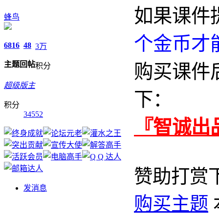
如果课件
蜂鸟
个金币才
6816
48
3万
主题
回帖
购买课件
积分
超级版主
下：
积分
34552
『智诚出
赞助打赏
发消息
购买主题