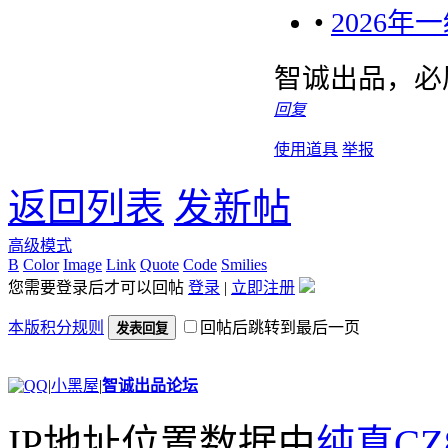
•
2026
智诚出品，必
回复
使用道具
举报
返回列表
发新帖
高级模式
B
Color
Image
Link
Quote
Code
Smilies
您需要登录后才可以回帖
登录
|
立即注册
本版积分规则
回帖后跳转到最后一页
发表回复
|
小黑屋
|
智诚出品论坛
IP地址位置数据由
纯真CZ