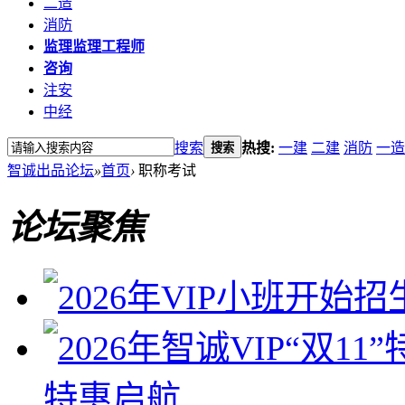
二造
消防
监理
监理工程师
咨询
注安
中经
搜索
热搜:
一建
二建
消防
一造
搜索
智诚出品论坛
»
首页
›
职称考试
论坛聚焦
特惠启航