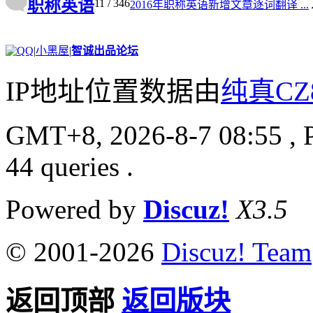
职称英语
11
/ 346
2026年中级注册安全工程师《安全生产技术基
2016年职称英语新增文章逐词翻译 ...
2025年一级建造师《矿业工程管理与实务》PD
2025年一级建造师《机电工程管理与实务》PD
2025年一级建造师《市政公用工程管理与实务
|
小黑屋
|
智诚出品论坛
2025年一级建造师《水利水电工程管理与实务
2026年中级注册安全工程师《安全生产管理》
IP地址位置数据由
纯真CZ
2025年版造价工程师《建设工程计价》PDF电
2025年版造价工程师《建设工程造价管理》PD
2026年一级建造师《机电工程管理与实务》PD
GMT+8, 2026-8-7 08:55
, 
2026年一级建造师《建筑工程管理与实务》PD
2025年版造价工程师《建设工程技术与计量（
44 queries .
2026年版二级建造师《市政公用工程管理与实
2020年一级建造师《建设工程经济》PDF版复
2026年一级建造师（一建）JGS建筑赵爱林精
2026年一级建造师《公路工程管理与实务》PD
Powered by
Discuz!
X3.5
2026年版监理工程师《建设工程进度控制（土
2026年版监理工程师《建设工程投资控制（土
2026年版监理工程师《建设工程监理案例分析
© 2001-2026
Discuz! Team
2026年版监理工程师《建设工程质量控制（土
2026年中级注册安全工程师《安全生产法律法
返回顶部
返回版块
2026年中级注册安全工程师《安全生产技术基
2025年一级建造师《矿业工程管理与实务》PD