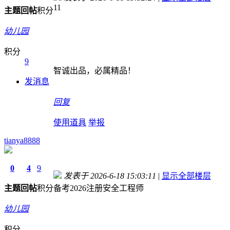
11
主题
回帖
积分
幼儿园
积分
9
智诚出品，必属精品！
发消息
回复
使用道具
举报
tianya8888
0
4
9
发表于 2026-6-18 15:03:11
|
显示全部楼层
主题
回帖
积分
备考2026注册安全工程师
幼儿园
积分