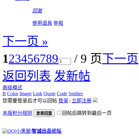
回复
使用道具
举报
下一页 »
1
2
3
4
5
6
7
8
9
/ 9 页
下一页
返回列表
发新帖
高级模式
B
Color
Image
Link
Quote
Code
Smilies
您需要登录后才可以回帖
登录
|
立即注册
本版积分规则
回帖后跳转到最后一页
发表回复
|
小黑屋
|
智诚出品论坛