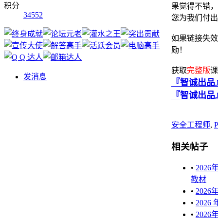
积分
果觉得不错，
34552
您为我们付出
如果链接失效
励！
获取
完整版
课
发消息
『智诚出品』
『智诚出品
安全工程师
,
相关帖子
•
202
教材
•
202
•
202
•
202