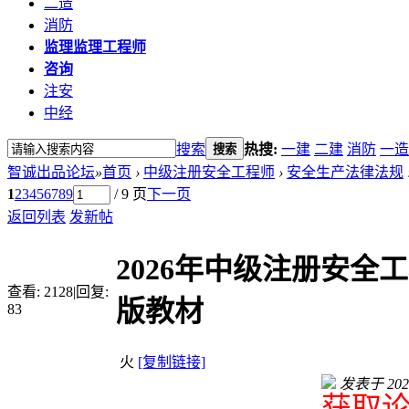
二造
消防
监理
监理工程师
咨询
注安
中经
搜索
热搜:
一建
二建
消防
一造
搜索
智诚出品论坛
»
首页
›
中级注册安全工程师
›
安全生产法律法规
1
2
3
4
5
6
7
8
9
/ 9 页
下一页
返回列表
发新帖
2026年中级注册安全
查看:
2128
|
回复:
版教材
83
火
[复制链接]
发表于 2026-
获取论