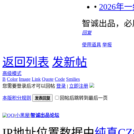
•
2026
智诚出品，必
回复
使用道具
举报
返回列表
发新帖
高级模式
B
Color
Image
Link
Quote
Code
Smilies
您需要登录后才可以回帖
登录
|
立即注册
本版积分规则
回帖后跳转到最后一页
发表回复
|
小黑屋
|
智诚出品论坛
IP地址位置数据由
纯真CZ