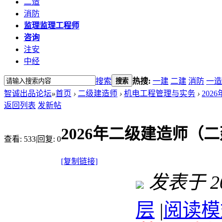
二造
消防
监理
监理工程师
咨询
注安
中经
搜索
热搜:
一建
二建
消防
一造
搜索
智诚出品论坛
»
首页
›
二级建造师
›
机电工程管理与实务
›
202
返回列表
发新帖
2026年二级建造师（
查看:
533
|
回复:
0
[复制链接]
发表于 202
层
|
阅读模