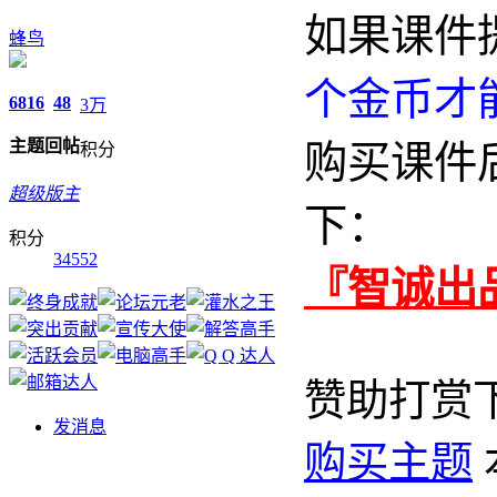
如果课件
蜂鸟
个金币才
6816
48
3万
主题
回帖
购买课件
积分
超级版主
下：
积分
34552
『智诚出
赞助打赏
发消息
购买主题