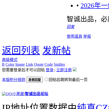
•
2026
智诚出品，必
回复
使用道具
举报
返回列表
发新帖
高级模式
B
Color
Image
Link
Quote
Code
Smilies
您需要登录后才可以回帖
登录
|
立即注册
本版积分规则
回帖后跳转到最后一页
发表回复
|
小黑屋
|
智诚出品论坛
IP地址位置数据由
纯真CZ