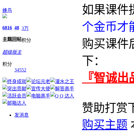
如果课件
蜂鸟
个金币才
6816
48
3万
主题
回帖
购买课件
积分
超级版主
下：
积分
34552
『智诚出
赞助打赏
发消息
购买主题