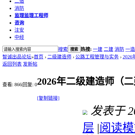
二造
消防
监理
监理工程师
咨询
注安
中经
搜索
热搜:
一建
二建
消防
一造
搜索
智诚出品论坛
»
首页
›
二级建造师
›
公路工程管理与实务
›
202
返回列表
发新帖
2026年二级建造师（
查看:
866
|
回复:
0
[复制链接]
发表于 202
层
|
阅读模