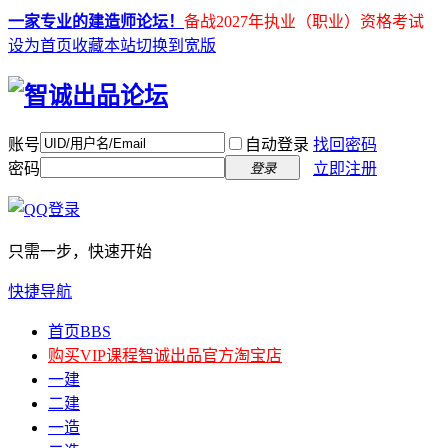
一家专业的建造师论坛！
备战2027年执业（职业）资格考试
设为首页
收藏本站
切换到宽版
账号
自动登录
找回密码
密码
立即注册
登录
只需一步，快速开始
快捷导航
首页
BBS
购买VIP课程
智诚出品官方淘宝店
一建
二建
一造