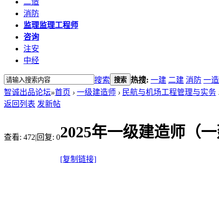
二造
消防
监理
监理工程师
咨询
注安
中经
搜索
热搜:
一建
二建
消防
一造
搜索
智诚出品论坛
»
首页
›
一级建造师
›
民航与机场工程管理与实务
返回列表
发新帖
2025年一级建造师（
查看:
472
|
回复:
0
[复制链接]