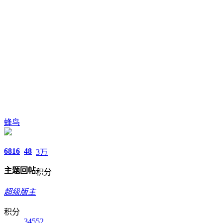
蜂鸟
6816
48
3万
主题
回帖
积分
超级版主
积分
34552