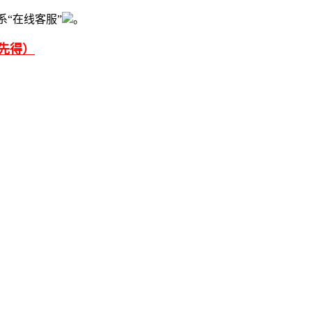
系“在线客服”
。
先得）