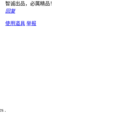
智诚出品，必属精品！
回复
使用道具
举报
s .