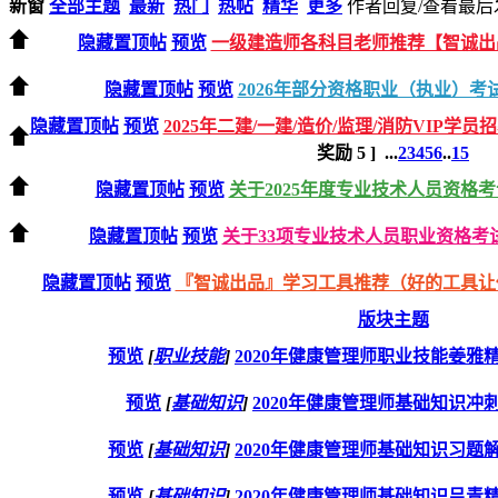
新窗
全部主题
最新
热门
热帖
精华
更多
作者
回复/查看
最后
隐藏置顶帖
预览
一级建造师各科目老师推荐【智诚出
隐藏置顶帖
预览
2026年部分资格职业（执业）考
隐藏置顶帖
预览
2025年二建/一建/造价/监理/消防VIP学员
奖励
5
]
...
2
3
4
5
6
..
15
隐藏置顶帖
预览
关于2025年度专业技术人员资格
隐藏置顶帖
预览
关于33项专业技术人员职业资格考试
隐藏置顶帖
预览
『智诚出品』学习工具推荐（好的工具让
版块主题
预览
[
职业技能
]
2020年健康管理师职业技能姜雅
预览
[
基础知识
]
2020年健康管理师基础知识冲
预览
[
基础知识
]
2020年健康管理师基础知识习题
预览
[
基础知识
]
2020年健康管理师基础知识吕青