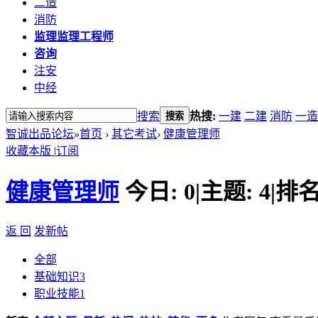
二造
消防
监理
监理工程师
咨询
注安
中经
搜索
热搜:
一建
二建
消防
一造
搜索
智诚出品论坛
»
首页
›
其它考试
›
健康管理师
收藏本版
|
订阅
健康管理师
今日:
0
|
主题:
4
|
排名
返 回
发新帖
全部
基础知识
3
职业技能
1