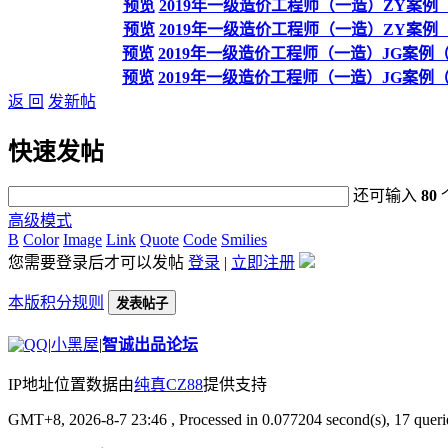
预览
2019年一级造价工程师（一造）ZY案例（
预览
2019年一级造价工程师（一造）ZY案例（
预览
2019年一级造价工程师（一造）JG案
预览
2019年一级造价工程师（一造）JG案
返 回
发新帖
快速发帖
还可输入
80
高级模式
B
Color
Image
Link
Quote
Code
Smilies
您需要登录后才可以发帖
登录
|
立即注册
本版积分规则
发表帖子
|
小黑屋
|
智诚出品论坛
IP地址位置数据由
纯真CZ88
提供支持
GMT+8, 2026-8-7 23:46
, Processed in 0.077204 second(s), 17 querie