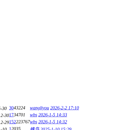
30
43224
wangliyou
2026-2-2 17:10
5-30
17
34701
wbs
2026-1-5 14:33
12-30
152
223767
wbs
2026-1-5 14:32
12-29
1
2035
1-10
蜂鸟
2025-1-10 15:29