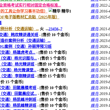
业资格考试实行相对固定合格标准...
蜂鸟
2022-
好的工具让你学习事半功倍）
精华1
蜂鸟
2016-
DF电子版教材汇总贴（2025年版）
蜂鸟
2025-
题
例分析（交通运输）...
火
...
2
3
4
5
6
..
7
蜂鸟
2021-
（交通）韩欢精讲通关班
- [售价
10
个金币]
蜂鸟
2024-
造价案例分析（交通运输）...
蜂鸟
2023-
）JG案例（交通）孙丽萍预习班
蜂鸟
2020-
交通）杨建虎考点...
- [售价
15
个金币]
蜂鸟
2019-
（交通）杨光识图与...
- [售价
5
个金币]
蜂鸟
2021-
例（交通）杨光精讲班
- [售价
10
个金币]
蜂鸟
2021-
交通）杨光微课堂...
- [售价
10
个金币]
蜂鸟
2021-
例（交通）李刚精讲班
- [售价
15
个金币]
蜂鸟
2019-
[售价
15
个金币]
蜂鸟
2019-
例（交通）田懿晨模考班
- [售价
10
个金币]
蜂鸟
2019-
交通）田懿晨应试...
- [售价
5
个金币]
蜂鸟
2019-
例（交通）杨凯峰冲刺班
- [售价
10
个金币]
蜂鸟
2019-
例（交通）杨凯峰精讲班
- [售价
10
个金币]
蜂鸟
2019-