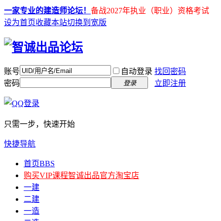
一家专业的建造师论坛！
备战2027年执业（职业）资格考试
设为首页
收藏本站
切换到宽版
账号
自动登录
找回密码
密码
立即注册
登录
只需一步，快速开始
快捷导航
首页
BBS
购买VIP课程
智诚出品官方淘宝店
一建
二建
一造