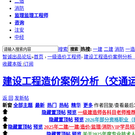
二造
消防
监理
监理工程师
咨询
注安
中经
搜索
热搜:
一建
二建
消防
一造
搜索
智诚出品论坛
»
首页
›
一级造价工程师
›
建设工程造价案例分析
收藏本版
|
订阅
建设工程造价案例分析（交通
返 回
发新帖
新窗
全部主题
最新
热门
热帖
精华
更多
作者
回复/查看
最后
隐藏置顶帖
预览
一级建造师各科目老师推
隐藏置顶帖
预览
2026年部分资格职业
隐藏置顶帖
预览
2025年二建/一建/造价/监理/消防VIP学员
隐藏置顶帖
预览
关于2025年度专业技