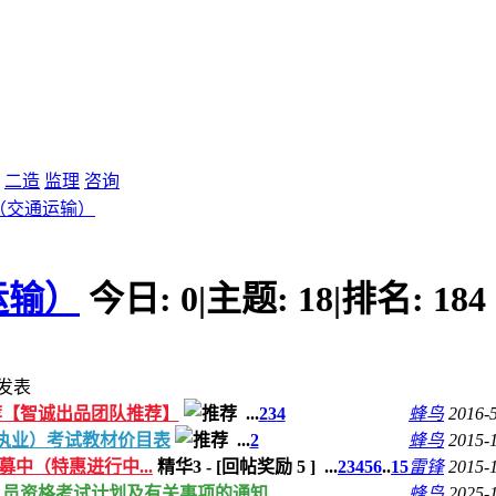
二造
监理
咨询
（交通运输）
运输）
今日:
0
|
主题:
18
|
排名:
184
发表
荐【智诚出品团队推荐】
...
2
3
4
蜂鸟
2016-
（执业）考试教材价目表
...
2
蜂鸟
2015-
招募中（特惠进行中...
精华3
-
[回帖奖励
5
]
...
2
3
4
5
6
..
15
雷锋
2015-
术人员资格考试计划及有关事项的通知
蜂鸟
2025-