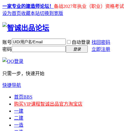
一家专业的建造师论坛！
备战2027年执业（职业）资格考试
设为首页
收藏本站
切换到宽版
账号
自动登录
找回密码
密码
立即注册
登录
只需一步，快速开始
快捷导航
首页
BBS
购买VIP课程
智诚出品官方淘宝店
一建
二建
一造