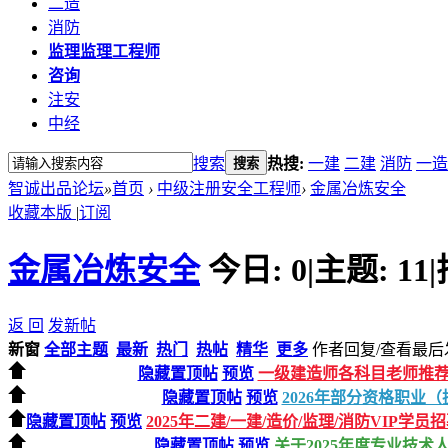
二造
消防
监理
监理工程师
咨询
注安
中经
搜索
热搜:
一建
二建
消防
一造
搜索
智诚出品论坛
»
首页
›
中级注册安全工程师
›
金属冶炼安全
收藏本版
|
订阅
金属冶炼安全
今日:
0
|
主题:
11
|
返 回
发新帖
新窗
全部主题
最新
热门
热帖
精华
更多
作者
回复/查看
最后
隐藏置顶帖
预览
一级建造师各科目老师推
隐藏置顶帖
预览
2026年部分资格职业
隐藏置顶帖
预览
2025年二建/一建/造价/监理/消防VIP学员
隐藏置顶帖
预览
关于2025年度专业技