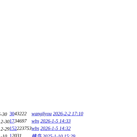
30
43222
wangliyou
2026-2-2 17:10
5-30
17
34697
wbs
2026-1-5 14:33
12-30
152
223753
wbs
2026-1-5 14:32
12-29
1
2031
1-10
蜂鸟
2025-1-10 15:29