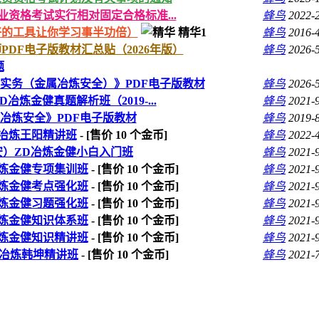
业资格考试实行相对固定合格标准...
蜂鸟
2022-
好的工具让你学习事半功倍）
精华1
蜂鸟
2016-
PDF电子版教材汇总贴（2026年版）
蜂鸟
2026-
题
业实务（金属冶炼安全）》PDF电子版教材
蜂鸟
2026-
冶炼金健真题解析班（2019-...
蜂鸟
2021-
属冶炼安全》PDF电子版教材
蜂鸟
2019-
L冶炼王阳精讲班
- [售价
10
个金币]
蜂鸟
2022-
安）ZD冶炼金健小白入门班
蜂鸟
2021-
冶炼金健专项集训班
- [售价
10
个金币]
蜂鸟
2021-
冶炼金健考点强化班
- [售价
10
个金币]
蜂鸟
2021-
冶炼金健习题强化班
- [售价
10
个金币]
蜂鸟
2021-
冶炼金健知识体系班
- [售价
10
个金币]
蜂鸟
2021-
冶炼金健知识精讲班
- [售价
10
个金币]
蜂鸟
2021-
W冶炼韩坤精讲班
- [售价
10
个金币]
蜂鸟
2021-