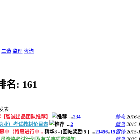
二造
监理
咨询
排名:
161
发表
荐【智诚出品团队推荐】
...
2
3
4
蜂鸟
2016-
（执业）考试教材价目表
...
2
蜂鸟
2015-
招募中（特惠进行中...
精华3
-
[回帖奖励
5
]
...
2
3
4
5
6
..
15
雷锋
2015-
术人员资格考试计划及有关事项的通知
蜂鸟
2025-