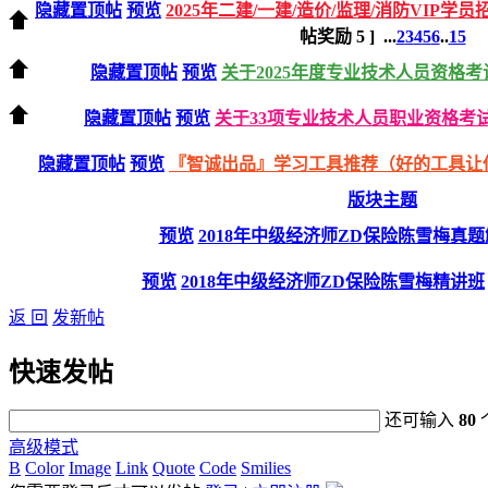
隐藏置顶帖
预览
2025年二建/一建/造价/监理/消防VIP学员
帖奖励
5
]
...
2
3
4
5
6
..
15
隐藏置顶帖
预览
关于2025年度专业技术人员资格
隐藏置顶帖
预览
关于33项专业技术人员职业资格考试
隐藏置顶帖
预览
『智诚出品』学习工具推荐（好的工具让
版块主题
预览
2018年中级经济师ZD保险陈雪梅真题
预览
2018年中级经济师ZD保险陈雪梅精讲班
返 回
发新帖
快速发帖
还可输入
80
高级模式
B
Color
Image
Link
Quote
Code
Smilies