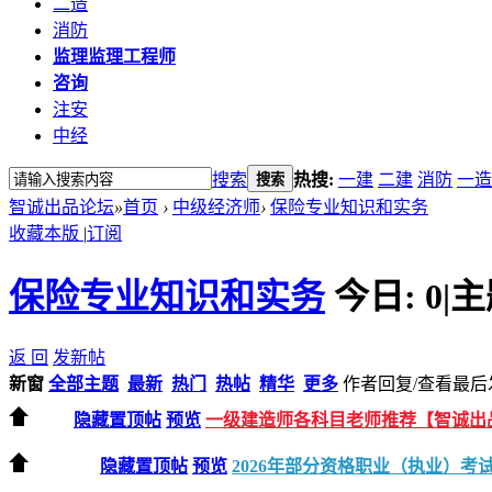
二造
消防
监理
监理工程师
咨询
注安
中经
搜索
热搜:
一建
二建
消防
一造
搜索
智诚出品论坛
»
首页
›
中级经济师
›
保险专业知识和实务
收藏本版
|
订阅
保险专业知识和实务
今日:
0
|
主
返 回
发新帖
新窗
全部主题
最新
热门
热帖
精华
更多
作者
回复/查看
最后
隐藏置顶帖
预览
一级建造师各科目老师推荐【智诚出
隐藏置顶帖
预览
2026年部分资格职业（执业）考