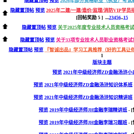
隐藏置顶帖
预览
2026年部分资格职业（执业）考试
隐藏置顶帖
预览
2025年二建/一建/造价/监理/消防VIP学员
[回帖奖励
5
]
...
2
3
4
5
6
..
15
隐藏置顶帖
预览
关于2025年度专业技术人员资格考
隐藏置顶帖
预览
关于33项专业技术人员职业资格考试实
隐藏置顶帖
预览
『智诚出品』学习工具推荐（好的工具让
1
版块主题
预览
2021年中级经济师ZD金融汤浒
预览
2021年中级经济师ZD金融汤浒知识体系班
预览
2021年中级经济师ZD金融汤浒知识精讲班
预览
2019年中级经济师JH金融李瑞精讲班
- 
预览
2019年中级经济师JH金融李瑞习题班
- 