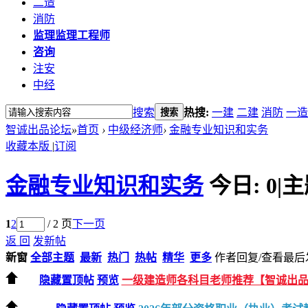
二造
消防
监理
监理工程师
咨询
注安
中经
搜索
热搜:
一建
二建
消防
一造
搜索
智诚出品论坛
»
首页
›
中级经济师
›
金融专业知识和实务
收藏本版
|
订阅
金融专业知识和实务
今日:
0
|
主
1
2
/ 2 页
下一页
返 回
发新帖
新窗
全部主题
最新
热门
热帖
精华
更多
作者
回复/查看
最后
隐藏置顶帖
预览
一级建造师各科目老师推荐【智诚出