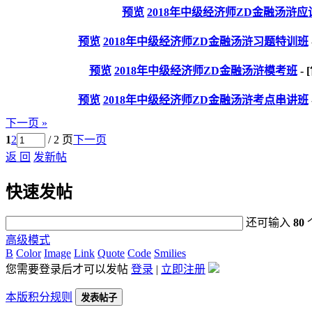
预览
2018年中级经济师ZD金融汤浒
预览
2018年中级经济师ZD金融汤浒习题特训班
预览
2018年中级经济师ZD金融汤浒模考班
-
预览
2018年中级经济师ZD金融汤浒考点串讲班
下一页 »
1
2
/ 2 页
下一页
返 回
发新帖
快速发帖
还可输入
80
高级模式
B
Color
Image
Link
Quote
Code
Smilies
您需要登录后才可以发帖
登录
|
立即注册
本版积分规则
发表帖子