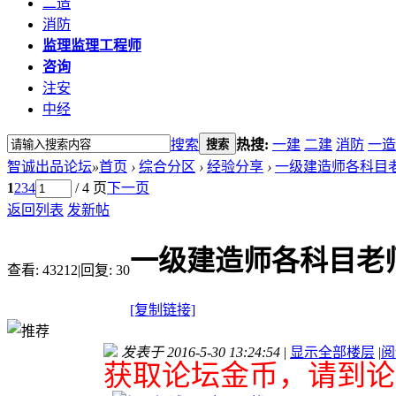
二造
消防
监理
监理工程师
咨询
注安
中经
搜索
热搜:
一建
二建
消防
一造
搜索
智诚出品论坛
»
首页
›
综合分区
›
经验分享
›
一级建造师各科目老
1
2
3
4
/ 4 页
下一页
返回列表
发新帖
一级建造师各科目老
查看:
43212
|
回复:
30
[复制链接]
发表于 2016-5-30 13:24:54
|
显示全部楼层
|
阅
获取论坛金币，请到论