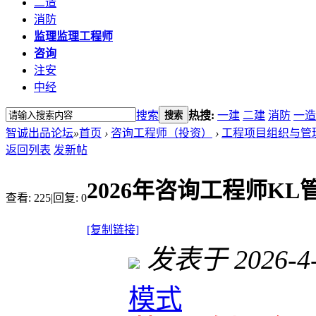
二造
消防
监理
监理工程师
咨询
注安
中经
搜索
热搜:
一建
二建
消防
一造
搜索
智诚出品论坛
»
首页
›
咨询工程师（投资）
›
工程项目组织与管
返回列表
发新帖
2026年咨询工程师K
查看:
225
|
回复:
0
[复制链接]
发表于 2026-4-7
模式