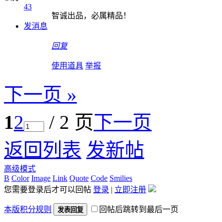
43
智诚出品，必属精品！
发消息
回复
使用道具
举报
下一页 »
1
2
/ 2 页
下一页
返回列表
发新帖
高级模式
B
Color
Image
Link
Quote
Code
Smilies
您需要登录后才可以回帖
登录
|
立即注册
本版积分规则
回帖后跳转到最后一页
发表回复