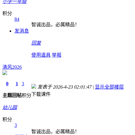
小学一年级
积分
84
智诚出品，必属精品！
发消息
回复
使用道具
举报
清风2026
0
1
3
发表于 2026-4-23 02:01:47
|
显示全部楼层
下载课件
主题
回帖
积分
幼儿园
积分
3
智诚出品，必属精品！