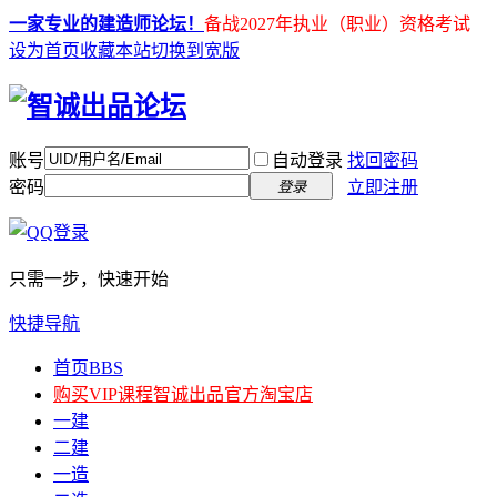
一家专业的建造师论坛！
备战2027年执业（职业）资格考试
设为首页
收藏本站
切换到宽版
账号
自动登录
找回密码
密码
立即注册
登录
只需一步，快速开始
快捷导航
首页
BBS
购买VIP课程
智诚出品官方淘宝店
一建
二建
一造