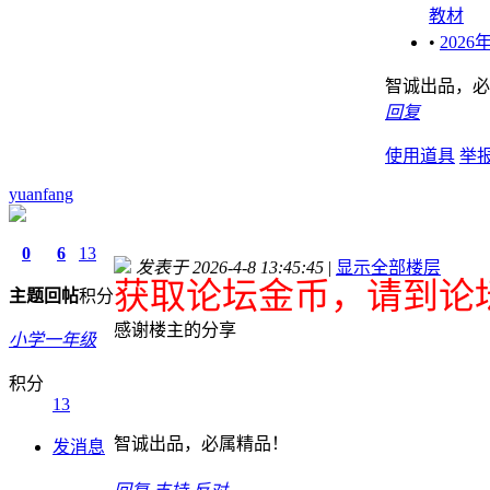
教材
•
202
智诚出品，必
回复
使用道具
举
yuanfang
0
6
13
发表于 2026-4-8 13:45:45
|
显示全部楼层
获取论坛金币，请到论坛
主题
回帖
积分
感谢楼主的分享
小学一年级
积分
13
智诚出品，必属精品！
发消息