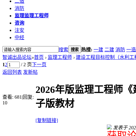
二造
消防
监理
监理工程师
咨询
注安
中经
搜索
热搜:
一建
二建
消防
一造
搜索
智诚出品论坛
»
首页
›
监理工程师
›
建设工程目标控制（水利工
1
2
/ 2 页
下一页
返回列表
发新帖
2026年版监理工程师
查看:
681
|
回复:
子版教材
10
[复制链接]
发表于 2026-
获取论