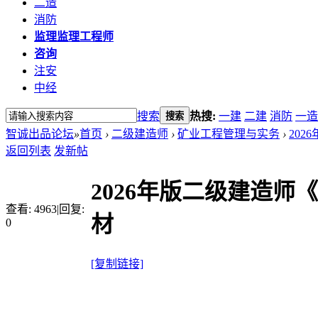
二造
消防
监理
监理工程师
咨询
注安
中经
搜索
热搜:
一建
二建
消防
一造
搜索
智诚出品论坛
»
首页
›
二级建造师
›
矿业工程管理与实务
›
202
返回列表
发新帖
2026年版二级建造师
查看:
4963
|
回复:
材
0
[复制链接]