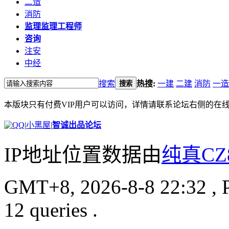
二造
消防
监理
监理工程师
咨询
注安
中经
搜索
热搜:
一建
二建
消防
一造
搜索
本版块只有付费VIP用户可以访问，详情请联系论坛右侧的在
|
小黑屋
|
智诚出品论坛
IP地址位置数据由
纯真CZ
GMT+8, 2026-8-8 22:32
, 
12 queries .