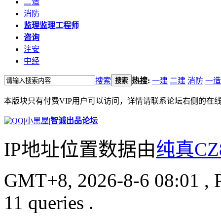
二造
消防
监理
监理工程师
咨询
注安
中经
搜索
热搜:
一建
二建
消防
一造
搜索
本版块只有付费VIP用户可以访问，详情请联系论坛右侧的在
|
小黑屋
|
智诚出品论坛
IP地址位置数据由
纯真CZ
GMT+8, 2026-8-6 08:01
, 
11 queries .