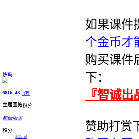
如果课件
个金币才
购买课件
下：
蜂鸟
『智诚出
6816
48
3万
主题
回帖
积分
超级版主
赞助打赏
积分
34552