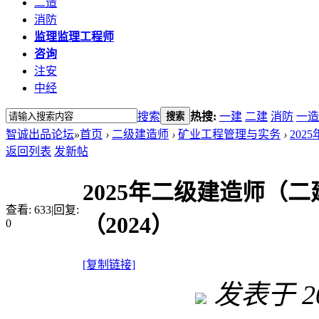
二造
消防
监理
监理工程师
咨询
注安
中经
搜索
热搜:
一建
二建
消防
一造
搜索
智诚出品论坛
»
首页
›
二级建造师
›
矿业工程管理与实务
›
202
返回列表
发新帖
2025年二级建造师（
查看:
633
|
回复:
（2024）
0
[复制链接]
发表于 202