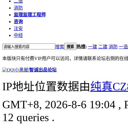
二造
消防
监理
监理工程师
咨询
注安
中经
搜索
热搜:
一建
二建
消防
一造
搜索
本版块只有付费VIP用户可以访问，详情请联系论坛右侧的在
|
小黑屋
|
智诚出品论坛
IP地址位置数据由
纯真CZ
GMT+8, 2026-8-6 19:04
, 
12 queries .