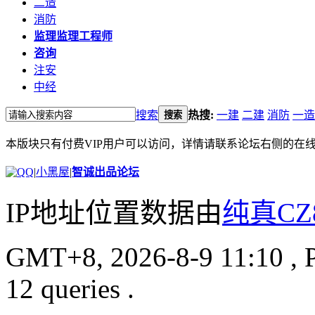
二造
消防
监理
监理工程师
咨询
注安
中经
搜索
热搜:
一建
二建
消防
一造
搜索
本版块只有付费VIP用户可以访问，详情请联系论坛右侧的在
|
小黑屋
|
智诚出品论坛
IP地址位置数据由
纯真CZ
GMT+8, 2026-8-9 11:10
, 
12 queries .