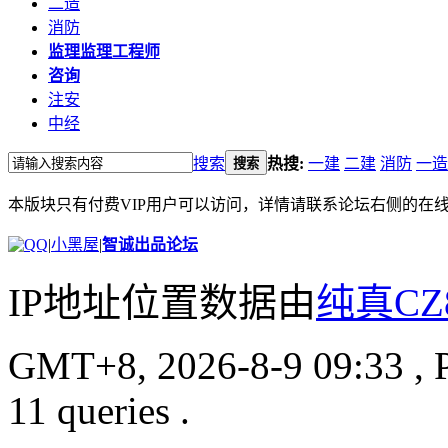
二造
消防
监理
监理工程师
咨询
注安
中经
搜索
热搜:
一建
二建
消防
一造
搜索
本版块只有付费VIP用户可以访问，详情请联系论坛右侧的在
|
小黑屋
|
智诚出品论坛
IP地址位置数据由
纯真CZ
GMT+8, 2026-8-9 09:33
, 
11 queries .