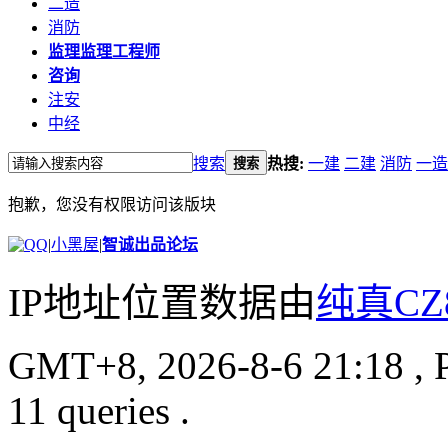
二造
消防
监理
监理工程师
咨询
注安
中经
搜索
热搜:
一建
二建
消防
一造
搜索
抱歉，您没有权限访问该版块
|
小黑屋
|
智诚出品论坛
IP地址位置数据由
纯真CZ
GMT+8, 2026-8-6 21:18
, 
11 queries .