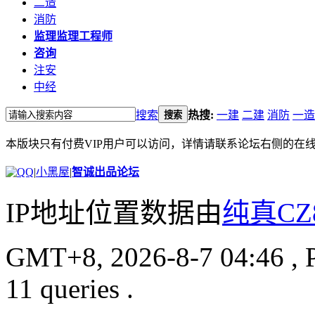
二造
消防
监理
监理工程师
咨询
注安
中经
搜索
热搜:
一建
二建
消防
一造
搜索
本版块只有付费VIP用户可以访问，详情请联系论坛右侧的在
|
小黑屋
|
智诚出品论坛
IP地址位置数据由
纯真CZ
GMT+8, 2026-8-7 04:46
, 
11 queries .