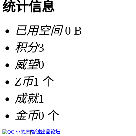
统计信息
已用空间
0 B
积分
3
威望
0
Z币
1 个
成就
1
金币
0 个
|
小黑屋
|
智诚出品论坛