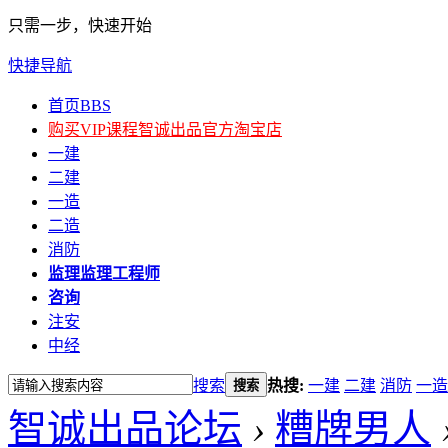
只需一步，快速开始
快捷导航
首页
BBS
购买VIP课程
智诚出品官方淘宝店
一建
二建
一造
二造
消防
监理
监理工程师
咨询
注安
中经
搜索
热搜:
一建
二建
消防
一造
搜索
智诚出品论坛
›
糟牌男人