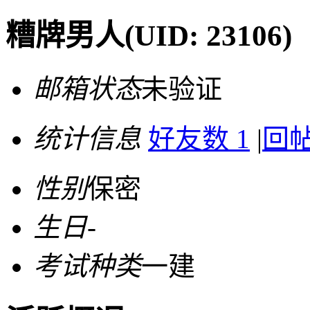
糟牌男人
(UID: 23106)
邮箱状态
未验证
统计信息
好友数 1
|
回帖
性别
保密
生日
-
考试种类
一建