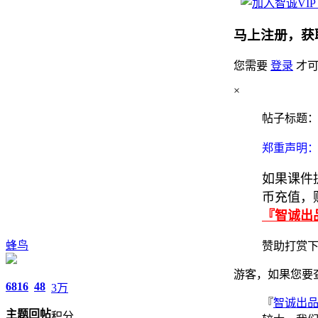
马上注册，获
您需要
登录
才可
×
帖子标题：2
郑重声明：
如果课件
币充值，
『智诚出
蜂鸟
赞助打赏
游客，如果您要
6816
48
3万
『
智诚出
主题
回帖
积分