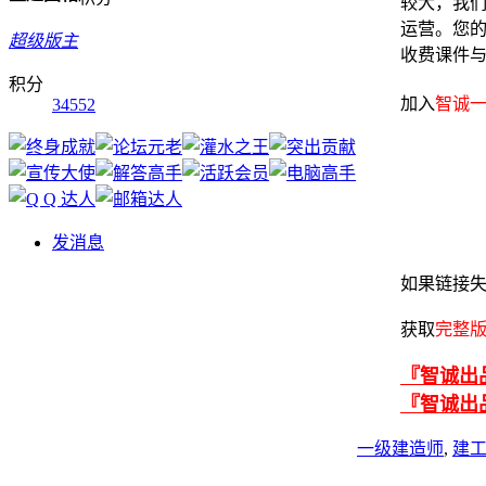
较大，我
运营。您
超级版主
收费课件
积分
加入
智诚一
34552
发消息
如果链接
获取
完整
『智诚出
『智诚出
一级建造师
,
建