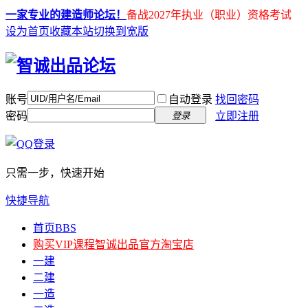
一家专业的建造师论坛！
备战2027年执业（职业）资格考试
设为首页
收藏本站
切换到宽版
账号
自动登录
找回密码
密码
立即注册
登录
只需一步，快速开始
快捷导航
首页
BBS
购买VIP课程
智诚出品官方淘宝店
一建
二建
一造