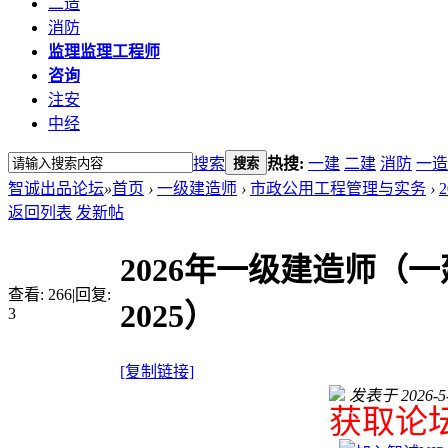
二造
消防
监理
监理工程师
咨询
注安
中经
搜索
热搜:
一建
二建
消防
一造
搜索
智诚出品论坛
»
首页
›
一级建造师
›
市政公用工程管理与实务
›
返回列表
发新帖
2026年一级建造师（一
查看:
266
|
回复:
2025）
3
[复制链接]
发表于 2026-5-2
获取论