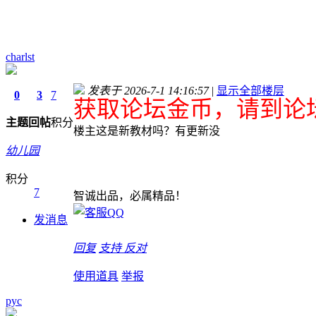
charlst
发表于 2026-7-1 14:16:57
|
显示全部楼层
0
3
7
获取论坛金币，请到论坛
主题
回帖
积分
楼主这是新教材吗？有更新没
幼儿园
积分
7
智诚出品，必属精品！
发消息
回复
支持
反对
使用道具
举报
pyc