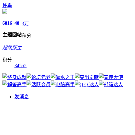
蜂鸟
6816
48
3万
主题
回帖
积分
超级版主
积分
34552
发消息