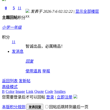
0
5
11
发表于 2026-7-6 02:32:22
|
显示全部楼层
xx
主题
回帖
积分
小学一年级
积分
11
智诚出品，必属精品！
发消息
回复
使用道具
举报
返回列表
发新帖
高级模式
B
Color
Image
Link
Quote
Code
Smilies
您需要登录后才可以回帖
登录
|
立即注册
本版积分规则
回帖后跳转到最后一页
发表回复