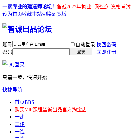
一家专业的建造师论坛！
备战2027年执业（职业）资格考试
设为首页
收藏本站
切换到宽版
账号
自动登录
找回密码
密码
立即注册
登录
只需一步，快速开始
快捷导航
首页
BBS
购买VIP课程
智诚出品官方淘宝店
一建
二建
一造