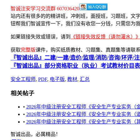
智诚注安学习交流群 607036420
站内还有很多的的精讲班，冲刺班，面授班，习题班，文
钮帮我们智诚宣传一下，我们没有收您一分钱，只需您为
如果链接失效或错误，请到
《链接失效反馈（请勿灌水）
获取
完整版
课件，购买纸质教材、习题集、真题集等请联系右
『智诚出品』二建/一建/造价/监理/消防/咨询/环评/
『智诚出品』部分资格职业（执业）考试教材价目表
安全工程师
,
PDF
,
电子版
,
教材
,
汇总
相关帖子
•
2026年中级注册安全工程师《安全生产专业实务（
•
2026年中级注册安全工程师《安全生产专业实务（
•
2026年中级注册安全工程师《安全生产专业实务（
智诚出品，必属精品！