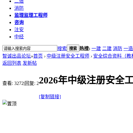
二造
消防
监理
监理工程师
咨询
注安
中经
搜索
热搜:
一建
二建
消防
一造
搜索
智诚出品论坛
»
首页
›
中级注册安全工程师
›
安全综合资料（教
返回列表
发新帖
2026年中级注册安全
查看:
3272
|
回复:
2
[复制链接]