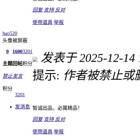
回复
支持
反对
使用道具
举报
hao520
头像被屏蔽
0
1600
3201
发表于 2025-12-14 1
主题
回帖
积分
提示:
作者被禁止或
禁止发言
积分
3201
发消息
智诚出品，必属精品！
回复
支持
反对
使用道具
举报