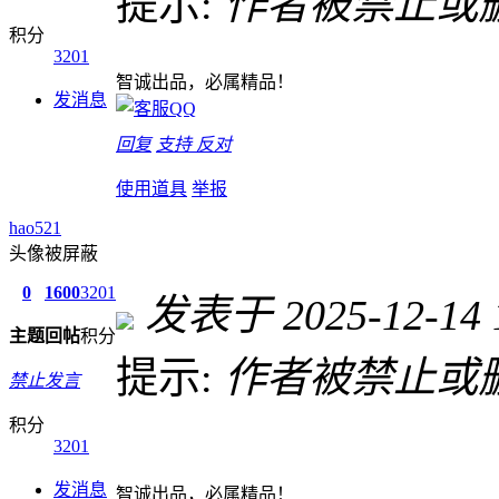
提示:
作者被禁止或
积分
3201
智诚出品，必属精品！
发消息
回复
支持
反对
使用道具
举报
hao521
头像被屏蔽
0
1600
3201
发表于 2025-12-14 1
主题
回帖
积分
提示:
作者被禁止或
禁止发言
积分
3201
发消息
智诚出品，必属精品！