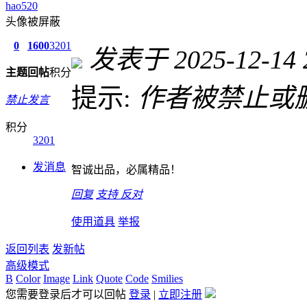
hao520
头像被屏蔽
0
1600
3201
发表于 2025-12-14 2
主题
回帖
积分
提示:
作者被禁止或
禁止发言
积分
3201
发消息
智诚出品，必属精品！
回复
支持
反对
使用道具
举报
返回列表
发新帖
高级模式
B
Color
Image
Link
Quote
Code
Smilies
您需要登录后才可以回帖
登录
|
立即注册