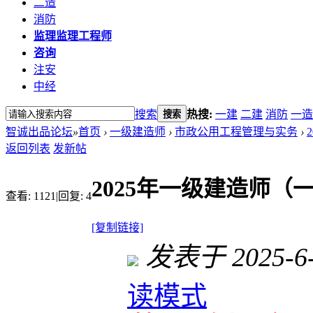
二造
消防
监理
监理工程师
咨询
注安
中经
搜索
热搜:
一建
二建
消防
一造
搜索
智诚出品论坛
»
首页
›
一级建造师
›
市政公用工程管理与实务
›
返回列表
发新帖
2025年一级建造师（
查看:
1121
|
回复:
4
[复制链接]
发表于 2025-6-1
读模式